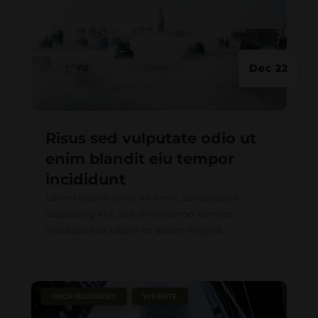
Dec 22
Risus sed vulputate odio ut
enim blandit eiu tempor
incididunt
Lorem ipsum dolor sit amet, consectetur
adipiscing elit, sed do eiusmod tempor
incididunt ut labore et dolore magna...
|
,
UNCATEGORIZED
WEBSITE