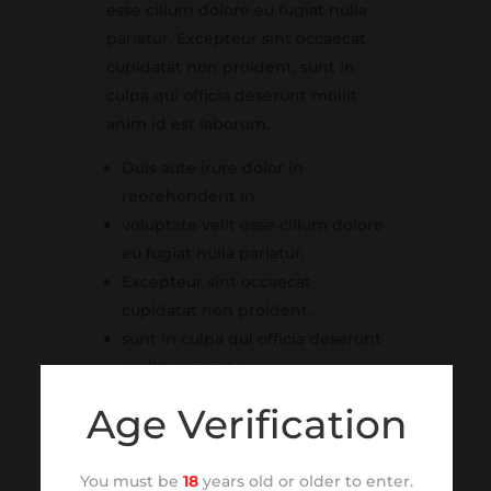
esse cillum dolore eu fugiat nulla
pariatur. Excepteur sint occaecat
cupidatat non proident, sunt in
culpa qui officia deserunt mollit
anim id est laborum.
Duis aute irure dolor in
reprehenderit in
voluptate velit esse cillum dolore
eu fugiat nulla pariatur.
Excepteur sint occaecat
cupidatat non proident,
sunt in culpa qui officia deserunt
mollit anim id e
Age Verification
You must be
18
years old or older to enter.