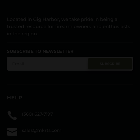
Located in Gig Harbor, we take pride in being a
trusted resource for firearm owners and enthusiasts
in the region.
SUBSCRIBE TO NEWSLETTER
SUBSCRIBE
HELP

(360) 627-7197

sales@mkrts.com