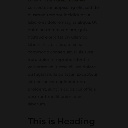
Lorem ipsum
dolor sit amet,
consectetur adipiscing elit, sed do
eiusmod tempor incididunt ut
labore et dolore magna aliqua. Ut
enim ad minim veniam, quis
nostrud exercitation ullamco
laboris nisi ut aliquip ex ea
commodo consequat. Duis aute
irure dolor in reprehenderit in
voluptate velit esse cillum dolore
eu fugiat nulla pariatur. Excepteur
sint occaecat cupidatat non
proident, sunt in culpa qui officia
deserunt mollit anim id est
laborum.
This is Heading