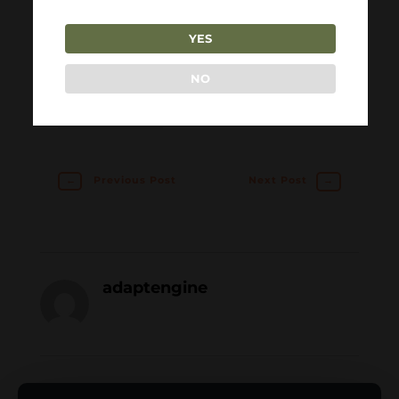
YES
TAGS:
DOLOR SIT
IPSUM
NO
LOREM
←
Previous Post
Next Post
→
adaptengine