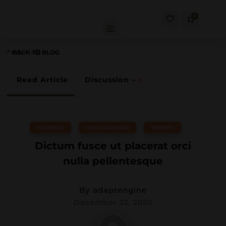
0
Cart
$
0.00
BACK TO BLOG
Read Article
Discussion –
0
FEATURED
,
UNCATEGORIZED
,
WEBSITE
Dictum fusce ut placerat orci
nulla pellentesque
By
adaptengine
December 22, 2020